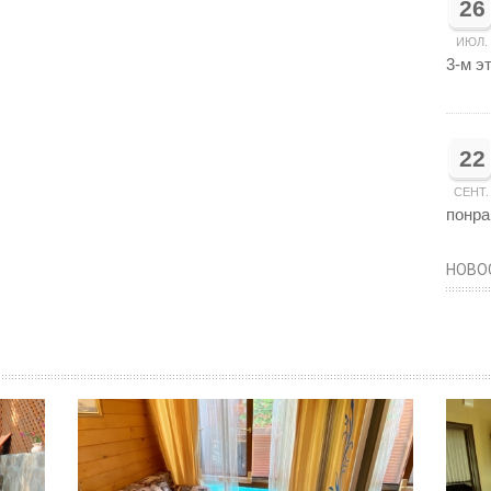
26
ИЮЛ.
3-м э
22
СЕНТ.
понра
НОВО